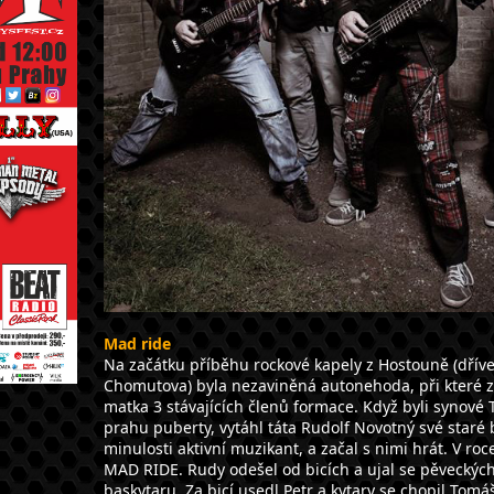
Mad ride
Na začátku příběhu rockové kapely z Hostouně (dřív
Chomutova) byla nezaviněná autonehoda, při které 
matka 3 stávajících členů formace. Když byli synové 
prahu puberty, vytáhl táta Rudolf Novotný své staré b
minulosti aktivní muzikant, a začal s nimi hrát. V roc
MAD RIDE. Rudy odešel od bicích a ujal se pěveckých
baskytaru. Za bicí usedl Petr a kytary se chopil Tomá