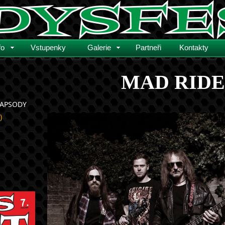
fo
Vstupenky
Galerie
Partneři
Kontakty
MAD RIDE
HAPSODY
)