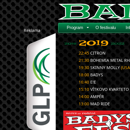
Program
O festivalu
In
Reklama
2019
2018
2022
22:45
CITRON
21:30
BOHEMIA METAL R
19:30
SKINNY MOLLY
(USA
18:00
BADYS
16:40
E!E
15:10
VÍTKOVO KVARTETO
14:00
AMPÉR
13:00
MAD RIDE