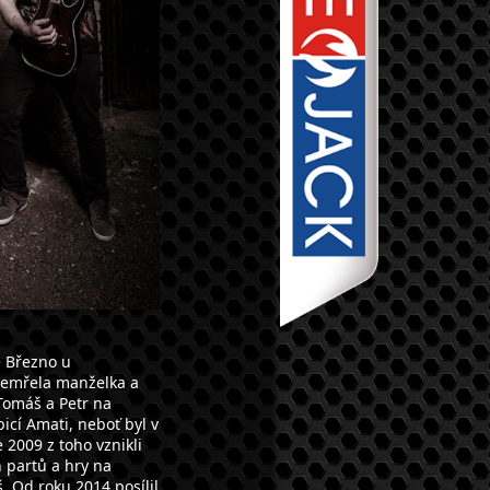
e Březno u
zemřela manželka a
Tomáš a Petr na
icí Amati, neboť byl v
e 2009 z toho vznikli
 partů a hry na
š. Od roku 2014 posílil