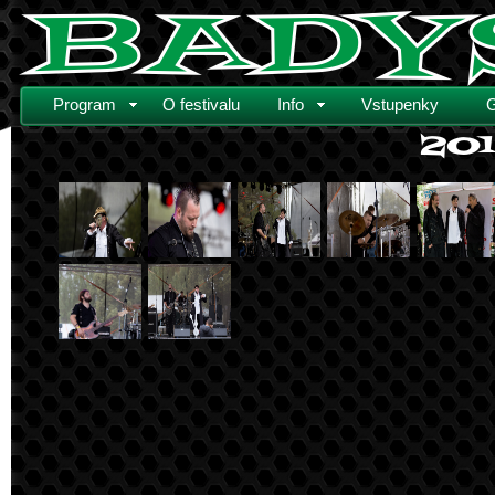
Program
O festivalu
Info
Vstupenky
G
201