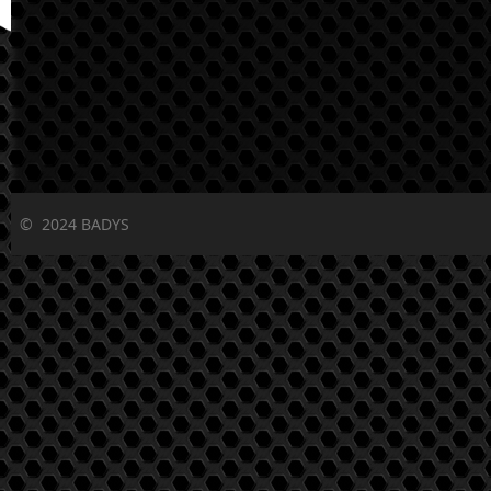
©
2024 BADYS