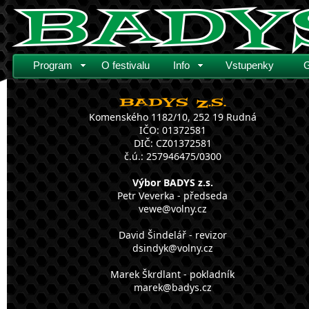
Program
O festivalu
Info
Vstupenky
G
BADYS z.s.
Komenského 1182/10, 252 19 Rudná
IČO: 01372581
DIČ: CZ01372581
č.ú.: 257946475/0300
Výbor BADYS z.s.
Petr Veverka - předseda
vewe@volny.cz
David Šindelář - revizor
dsindyk@volny.cz
Marek Škrdlant - pokladník
marek@badys.cz