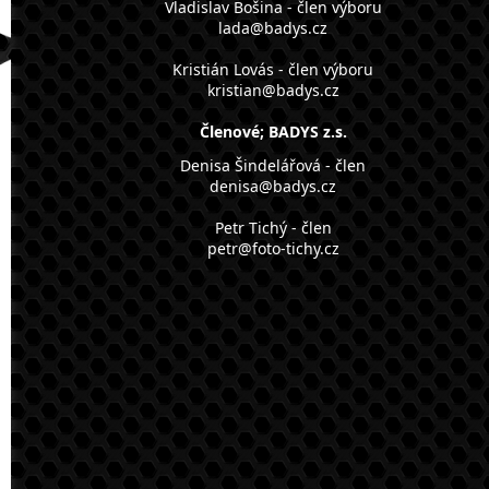
Vladislav Bošina - člen výboru
lada@badys.cz
Kristián Lovás - člen výboru
kristian@badys.cz
Členové; BADYS z.s.
Denisa Šindelářová - člen
denisa@badys.cz
Petr Tichý - člen
petr@foto-tichy.cz