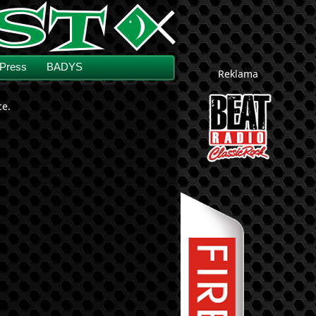
Press
BADYS
Reklama
ce.