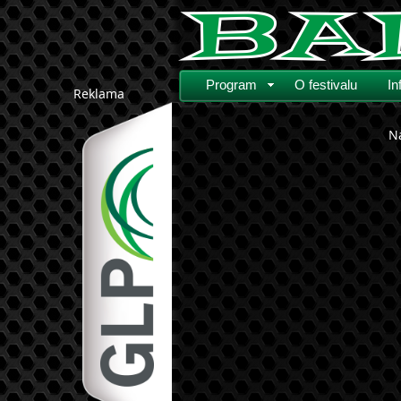
Program
O festivalu
In
Reklama
Na