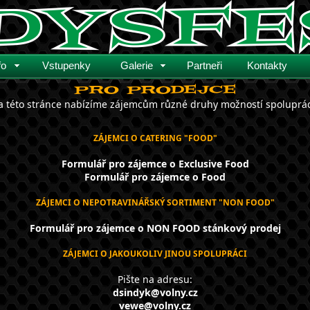
fo
Vstupenky
Galerie
Partneři
Kontakty
Pro prodejce
 této stránce nabízíme zájemcům různé druhy možností spoluprá
ZÁJEMCI O CATERING "FOOD"
Formulář pro zájemce o Exclusive Food
Formulář pro zájemce o Food
ZÁJEMCI O NEPOTRAVINÁŘSKÝ SORTIMENT "NON FOOD"
Formulář pro zájemce o NON FOOD stánkový prodej
ZÁJEMCI O JAKOUKOLIV JINOU SPOLUPRÁCI
Pište na adresu:
dsindyk@volny.cz
vewe@volny.cz